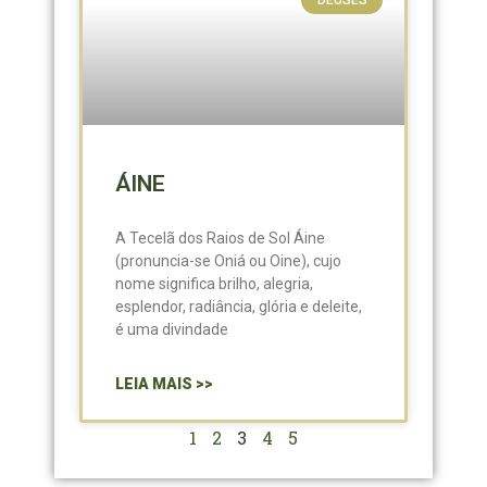
DEUSES
ÁINE
A Tecelã dos Raios de Sol Áine
(pronuncia-se Oniá ou Oine), cujo
nome significa brilho, alegria,
esplendor, radiância, glória e deleite,
é uma divindade
LEIA MAIS >>
1
2
3
4
5