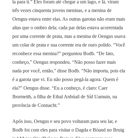
la para ti.” Eles foram até chegar a um lago, e lá, viram
três vezes cinquenta jovens meninas, e a menina de
Oengus estava entre elas. As outras garotas não eram mais
altas que o ombro dela; cada par delas estava acorrentada
por uma corrente de prata, mas a menina de Oengus usava
um colar de prata e sua corrente era de ouro polido. “Você
reconhece essa menina?” perguntou Bodb. “De fato,
conheço,” Oengus respondeu. “Não posso fazer mais
nada por você, então,” disse Bodb. “Não importa, pois ela
é a garota que vi. Eu não posso pegá-la agora. Quem é
ela?” Oengus disse. “Eu a conheço, é claro: Caer
Ibormeith, a filha de Ethal Anbúail de Síd Uamuin, na
província de Connacht.”
Após isso, Oengus e seu povo voltaram para seu lar, e
Bodb foi com eles para visitar o Dagda e Bóand no Bruig