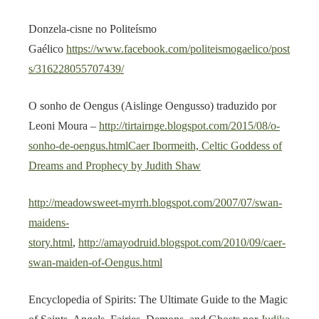
Donzela-cisne no Politeísmo
Gaélico
https://www.facebook.com/politeismogaelico/post
s/316228055707439/
O sonho de Oengus (Aislinge Oengusso) traduzido por
Leoni Moura –
http://tirtairnge.blogspot.com/2015/08/o-
sonho-de-oengus.html
Caer Ibormeith, Celtic Goddess of
Dreams and Prophecy by Judith Shaw
http://meadowsweet-myrrh.blogspot.com/2007/07/swan-
maidens-
story.html
,
http://amayodruid.blogspot.com/2010/09/caer-
swan-maiden-of-Oengus.html
Encyclopedia of Spirits: The Ultimate Guide to the Magic