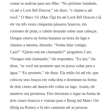
contar as notícias para seu filho. “No próximo Samhain,
vá até o Loch Bél Dracon,” ele disse, “e chame-a até
você.” O Macc Oc (Mac Óg) foi até Loch Bél Dracon e lá
ele viu três vezes cinquenta pássaros brancos, em
correntes de prata, e cabelo dourado sobre suas cabeças.
Oengus estava na forma humana na beira do lago e
chamou a menina, dizendo, “Venha falar comigo,
Caer!” “Quem está me chamando?” perguntou Caer.
“Oengus está chamando,” ele respondeu. “Eu irei,” ela
disse, “se você me prometer que eu possa voltar para a
água.” “Eu prometo,” ele disse. Ela então foi até ele, que
colocou seus braços em volta dela e dormiram na forma
de dois cisnes até darem três voltas no lago. Assim, ele
manteve sua promessa. Eles deixaram o lugar na forma de
dois cisnes brancos e voaram para o Bruig ind Maicc Oic
(Brúg na Boine), e lá eles cantaram até as pessoas