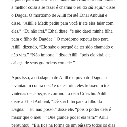
a melhor coisa a se fazer é chamar o rei do
síd
aqui,” disse
o Dagda. O mordomo de Ailill foi até Ethal Anbúail e
disse, “Ailill e Medb pediu para você ir até eles falar com
eles.” “Eu não irei,” Ethal disse, “e não darei minha filha
para o filho do Dagdae.” O mordomo repetiu isso para
Ailill, dizendo, “Ele sabe o porquê de ter sido chamado e
não virá.” “Não importa,” disse Ailill, “pois ele virá, e a
cabeça de seus guerreiros com ele.”
Após isso, a criadagem de Ailill e o povo do Dagda se
levantaram contra o
sid
e o destruiu; eles trouxeram três
vintenas de cabeças e confinou o rei a Crúachu. Ailill
disse a Ethal Anbúail, “Dê sua filha para o filho do
Dagda.” “Eu não posso,” disse ele, “pois o poder dela é
maior que o meu.” “Que grande poder ela tem?” Ailill
perguntou. “Ela fica na forma de um pássaro todos os dias