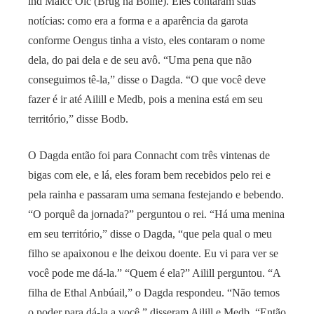
ind Maicc Oic (Brúg na Boine). Eles contaram suas
notícias: como era a forma e a aparência da garota
conforme Oengus tinha a visto, eles contaram o nome
dela, do pai dela e de seu avô. “Uma pena que não
conseguimos tê-la,” disse o Dagda. “O que você deve
fazer é ir até Ailill e Medb, pois a menina está em seu
território,” disse Bodb.
O Dagda então foi para Connacht com três vintenas de
bigas com ele, e lá, eles foram bem recebidos pelo rei e
pela rainha e passaram uma semana festejando e bebendo.
“O porquê da jornada?” perguntou o rei. “Há uma menina
em seu território,” disse o Dagda, “que pela qual o meu
filho se apaixonou e lhe deixou doente. Eu vi para ver se
você pode me dá-la.” “Quem é ela?” Ailill perguntou. “A
filha de Ethal Anbúail,” o Dagda respondeu. “Não temos
o poder para dá-la a você,” disseram Ailill e Medb. “Então