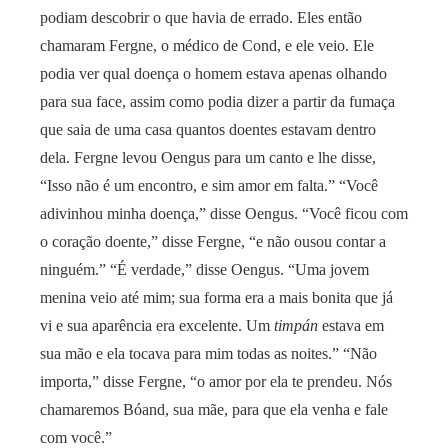
podiam descobrir o que havia de errado. Eles então
chamaram Fergne, o médico de Cond, e ele veio. Ele
podia ver qual doença o homem estava apenas olhando
para sua face, assim como podia dizer a partir da fumaça
que saia de uma casa quantos doentes estavam dentro
dela. Fergne levou Oengus para um canto e lhe disse,
“Isso não é um encontro, e sim amor em falta.” “Você
adivinhou minha doença,” disse Oengus. “Você ficou com
o coração doente,” disse Fergne, “e não ousou contar a
ninguém.” “É verdade,” disse Oengus. “Uma jovem
menina veio até mim; sua forma era a mais bonita que já
vi e sua aparência era excelente. Um
timpán
estava em
sua mão e ela tocava para mim todas as noites.” “Não
importa,” disse Fergne, “o amor por ela te prendeu. Nós
chamaremos Bóand, sua mãe, para que ela venha e fale
com você.”