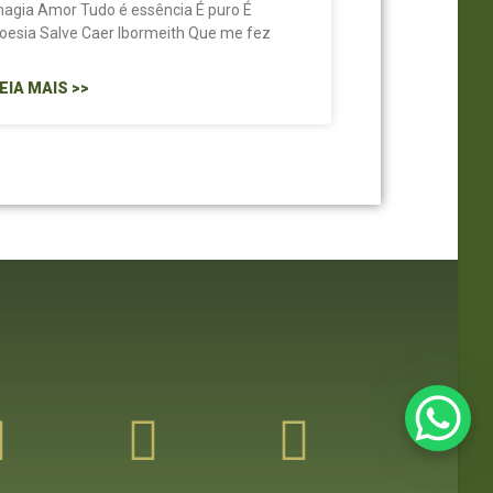
agia Amor Tudo é essência É puro É
oesia Salve Caer Ibormeith Que me fez
EIA MAIS >>