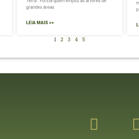
Terra”. Foi Ela quem limpou as árvores de
m
grandes áreas
p
LEIA MAIS >>
L
1
2
3
4
5