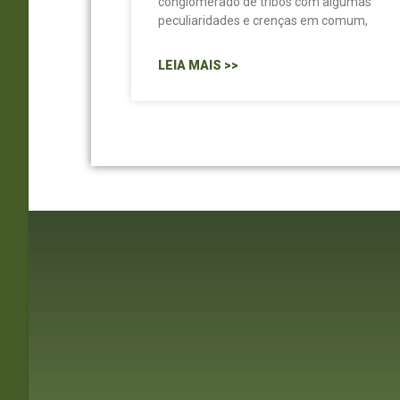
conglomerado de tribos com algumas
peculiaridades e crenças em comum,
LEIA MAIS >>