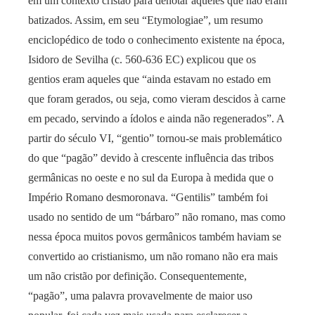
em um contexto cristão para denotar aqueles que não eram
batizados. Assim, em seu “Etymologiae”, um resumo
enciclopédico de todo o conhecimento existente na época,
Isidoro de Sevilha (c. 560-636 EC) explicou que os
gentios eram aqueles que “ainda estavam no estado em
que foram gerados, ou seja, como vieram descidos à carne
em pecado, servindo a ídolos e ainda não regenerados”. A
partir do século VI, “gentio” tornou-se mais problemático
do que “pagão” devido à crescente influência das tribos
germânicas no oeste e no sul da Europa à medida que o
Império Romano desmoronava. “Gentilis” também foi
usado no sentido de um “bárbaro” não romano, mas como
nessa época muitos povos germânicos também haviam se
convertido ao cristianismo, um não romano não era mais
um não cristão por definição. Consequentemente,
“pagão”, uma palavra provavelmente de maior uso