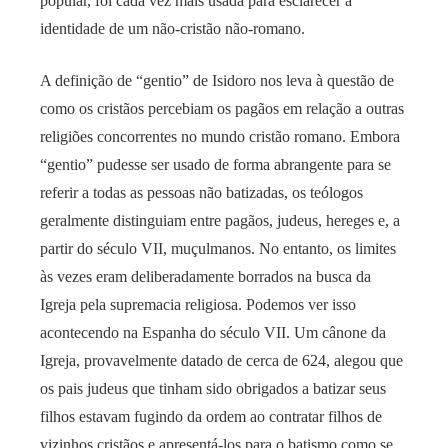
popular, foi cada vez mais usada para esclarecer a
identidade de um não-cristão não-romano.
A definição de “gentio” de Isidoro nos leva à questão de
como os cristãos percebiam os pagãos em relação a outras
religiões concorrentes no mundo cristão romano. Embora
“gentio” pudesse ser usado de forma abrangente para se
referir a todas as pessoas não batizadas, os teólogos
geralmente distinguiam entre pagãos, judeus, hereges e, a
partir do século VII, muçulmanos. No entanto, os limites
às vezes eram deliberadamente borrados na busca da
Igreja pela supremacia religiosa. Podemos ver isso
acontecendo na Espanha do século VII. Um cânone da
Igreja, provavelmente datado de cerca de 624, alegou que
os pais judeus que tinham sido obrigados a batizar seus
filhos estavam fugindo da ordem ao contratar filhos de
vizinhos cristãos e apresentá-los para o batismo como se