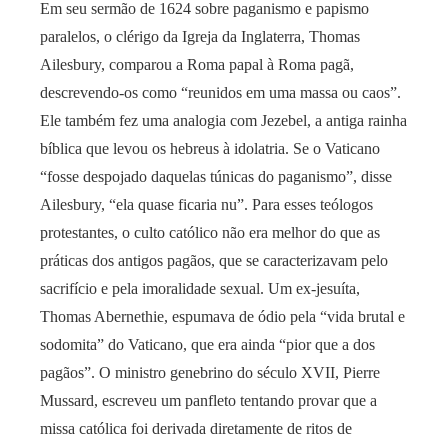
Em seu sermão de 1624 sobre paganismo e papismo
paralelos, o clérigo da Igreja da Inglaterra, Thomas
Ailesbury, comparou a Roma papal à Roma pagã,
descrevendo-os como “reunidos em uma massa ou caos”.
Ele também fez uma analogia com Jezebel, a antiga rainha
bíblica que levou os hebreus à idolatria. Se o Vaticano
“fosse despojado daquelas túnicas do paganismo”, disse
Ailesbury, “ela quase ficaria nu”. Para esses teólogos
protestantes, o culto católico não era melhor do que as
práticas dos antigos pagãos, que se caracterizavam pelo
sacrifício e pela imoralidade sexual. Um ex-jesuíta,
Thomas Abernethie, espumava de ódio pela “vida brutal e
sodomita” do Vaticano, que era ainda “pior que a dos
pagãos”. O ministro genebrino do século XVII, Pierre
Mussard, escreveu um panfleto tentando provar que a
missa católica foi derivada diretamente de ritos de