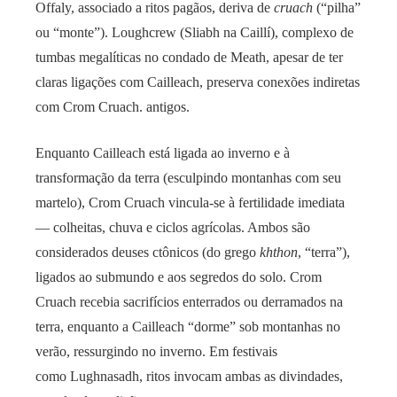
Offaly, associado a ritos pagãos, deriva de
cruach
(“pilha”
ou “monte”). Loughcrew (Sliabh na Caillí), complexo de
tumbas megalíticas no condado de Meath, apesar de ter
claras ligações com Cailleach, preserva conexões indiretas
com Crom Cruach. antigos.
Enquanto Cailleach está ligada ao inverno e à
transformação da terra (esculpindo montanhas com seu
martelo), Crom Cruach vincula-se à fertilidade imediata
— colheitas, chuva e ciclos agrícolas. Ambos são
considerados deuses ctônicos (do grego
khthon
, “terra”),
ligados ao submundo e aos segredos do solo. Crom
Cruach recebia sacrifícios enterrados ou derramados na
terra, enquanto a Cailleach “dorme” sob montanhas no
verão, ressurgindo no inverno. Em festivais
como Lughnasadh, ritos invocam ambas as divindades,